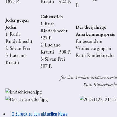
1855 P.
Kräutli 422 P.
P.
Gabenstich
Jeder gegen
1. Ruth
Jeden
Der diesjährige
Rinderknecht
1. Ruth
Anerkennungspreis
529 P.
Rinderknecht
für besondere
2. Luciano
2. Silvan Frei
Verdienste ging an
Kräutli 508 P.
3. Luciano
Ruth Rinderknecht
3. Silvan Frei
Kräutli
507 P.
für den Armbrustschützenverein
Ruth Rinderknecht
Zurück zu den aktuellen News